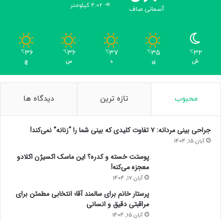
4.02 کیلومتر
آسمانی صاف
36
36
37
35
32
℃
℃
℃
℃
℃
ش
ی
د
س
چ
محبوب
تازه ترین
دیدگاه ها
جراحی بینی مردانه: ۷ تفاوت کلیدی که بینی شما را “زنانه” نمی‌کند!
آبان 15, 1404
پوستت خسته و کدره؟ این ماسک اکسیژن اکلادو
معجزه می‌کنه!
آبان 17, 1404
پرستار خانم برای سالمند آقا؛ انتخابی مطمئن برای
مراقبتی دقیق و انسانی
آبان 15, 1404