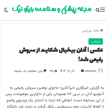
مجله پزشکی و سلامت رایکو نیک
منو
جستجو برای
تغ
خانه
/
ورزشی
ورزشی
عکس | آدان بیخیال شکایت از سروش
رفیعی شد!
rayconic
ا
آذر 16, 1404
35
زمان مطالعه یک دقیقه
ر
س
به گزارش خبرگزاری خبرآنلاین؛ ماجرای توهین سروش رفیعی به
ا
آنتونیو آدان در دربی ۱۰۶ همچنان یکی از داغ‌ترین موضوعات پس
ل
از این مسابقه است؛ اتفاقی که ابتدا با انتشار یک ویدیوی واضح
ب
ه
از الفاظ کاپیتان دوم پرسپولیس شکل گرفت و باعث شد باشگاه