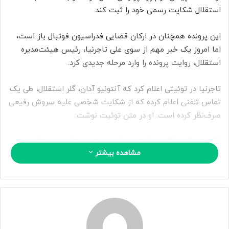
ا
استقلال شکایت رسمی خود را ثبت کند.
ی
م
این پرونده همچنان در ارکان قضایی فدراسیون فوتبال باز است،
ی
اما امروز یک خبر مهم از سوی علی تاجرنیا، رئیس هیئت‌مدیره
ل
استقلال، روایت پرونده را وارد مرحله جدیدی کرد.
تاجرنیا در توئیتی اعلام کرد که آنتونیو آدان، گلر استقلال، طی یک
تماس تلفنی اعلام کرده که از شکایت شخصی علیه سروش رفیعی
صرف‌نظر کرده است. او در متن توئیت نوشت:
«آنتونیو آدان، گلر بااخلاق استقلال در تماس تلفنی، از شکایت
مشاهده بیشتر
شخصی بابت توهین بازیکن رقیب در دربی صرف نظر کرد. مکتب
استقلال مفتخر به حضور چنین بازیکنانی است. جنبه عمومی جرم
همچنان پابرجاست.»