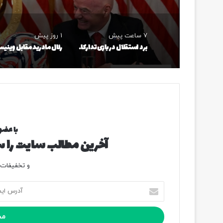
7 ساعت پیش
1 روز پیش
برد استقلال در بازی تدارکاتی
با عضو
آخرین مطالب سایت را سر
و تخفیفات و
آ
د
ر
س