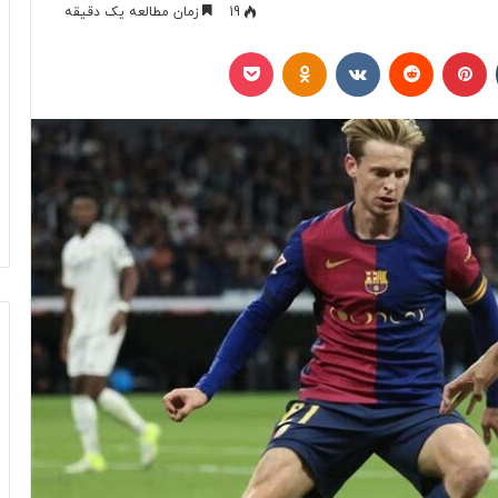
19
زمان مطالعه یک دقیقه
تامبلر
پینتریست
Reddit
VKontakte
Odnoklassniki
پاکت