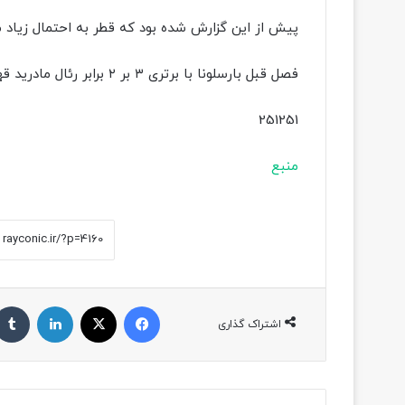
پیش از این گزارش شده بود که قطر به احتمال زیاد م
فصل قبل بارسلونا با برتری ۳ بر ۲ برابر رئال مادرید قهرمان سوپرجام اسپانیا شد.
251251
منبع
فیسبوک
ایکس
لینکداین
اشتراک گذاری