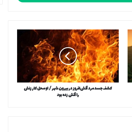
ک
ش
ف
ج
س
د
م
ر
د
کشف جسد مرد آتش‌افروز در بیرون شهر / او محل کار زنش
آ
را آتش زده بود
ت
ش‌
ا
ف
ر
و
ز