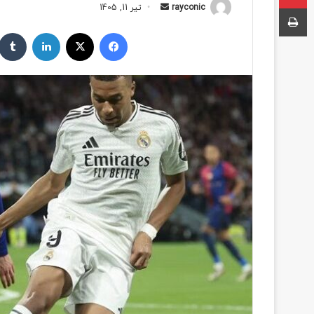
چاپ
rayconic
ا
تیر 11, 1405
ر
فیسبوک
ایکس
لینکداین
س
ا
ل
ب
ه
ا
ی
م
ی
ل