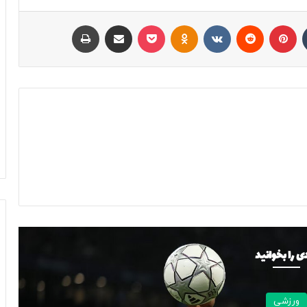
تامبلر
پینتریست
Reddit
VKontakte
Odnoklassniki
پاکت
اشتراک با ایمیل
چاپ
ی را بخوانید