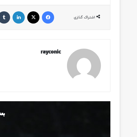
فیسبوک
ایکس
لینکداین
اشتراک گذاری
rayconic
بعد