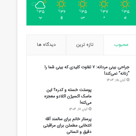
35
36
35
37
35
℃
℃
℃
℃
℃
ی
د
س
چ
پ
محبوب
تازه ترین
دیدگاه ها
جراحی بینی مردانه: ۷ تفاوت کلیدی که بینی شما را
“زنانه” نمی‌کند!
آبان 15, 1404
پوستت خسته و کدره؟ این
ماسک اکسیژن اکلادو معجزه
می‌کنه!
آبان 17, 1404
پرستار خانم برای سالمند آقا؛
انتخابی مطمئن برای مراقبتی
دقیق و انسانی