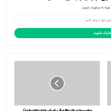
یژه ما برخوردار شوید.
م
و
ت
و
ر
س
و
ا
ر
موتورسواری زنان حالا دیگر برای شهروندان عادی شده/
ی