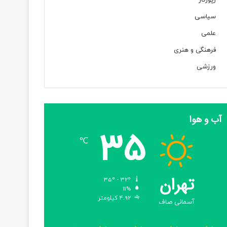
رپورتاژ
سیاسی
علمی
فرهنگی و هنری
ورزشی
آب و هوا
35
℃
تهران
35º - 32º
11%
4.92 کیلومتر
آسمانی صاف