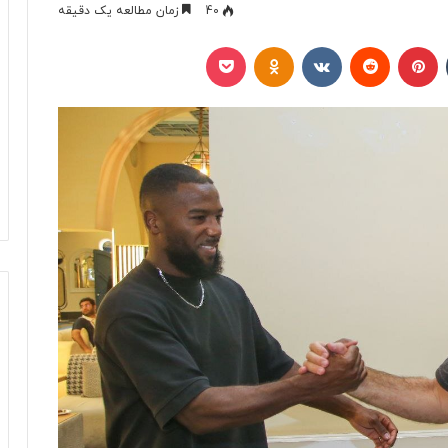
40
زمان مطالعه یک دقیقه
تامبلر
پینتریست
Reddit
VKontakte
Odnoklassniki
پاکت