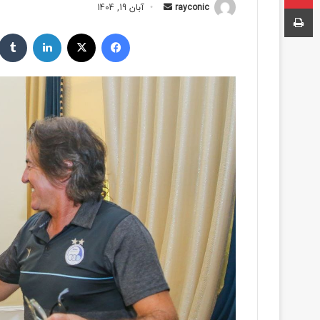
چاپ
rayconic
ا
آبان 19, 1404
ر
فیسبوک
ایکس
لینکداین
س
ا
ل
ب
ه
ا
ی
م
ی
ل