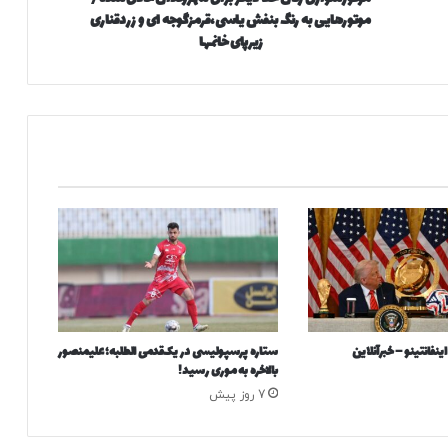
موتورهایی به رنگ بنفش یاسی،قرمزگوجه ای و زردقناری
ز
ن
زیرپای خانمها
ا
ن
ح
ا
ل
ا
د
ی
گ
ر
ب
ر
ا
ی
ینفانتینو – خبرآنلاین
ستاره پرسپولیسی در یک‌قدمی الطلبه؛ علیمنصور
ش
بالاخره به موری رسید!
ه
7 روز پیش
ر
و
ن