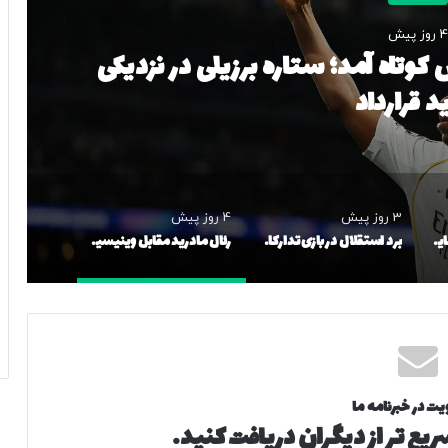
ورزشی
منتقدان! – خبرآنلاین
3 روز پیش
4 روز پیش
حمایت ویژه از رامین رضاییان؛ برای استقلال جنگیده، به او احترام بگذارید!
برد استقلال در بازی تدارکاتی
رئال مادرید مقابل وینیسیوس کوتاه آمد؛ ستاره برزیلی در نزدیکی تمدید قرارداد
یت در خبرنامه ما
یع تر از دیگران دریافت کنید.