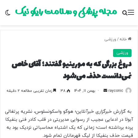
مجله پزشکی و سلامت رایکو نیک
منو
جستجو برای
تغ
خانه
/
ورزشی
ورزشی
دروغ بزرگی که به مورینیو گفتند؛ آقای خاص
نمی‌دانست حذف می‌شود
rayconic
ا
بهمن 11, 1404
38
زمان تقریبی مطالعه 2 دقیقه
ر
س
به گزارش خبرگزاری خبرآنلاین؛ هوگو واسکونسلوس، نشریه پرتغالی
ا
آبولا در ادعایی عجیب از رسوایی مدیریتی در قلب کادر فنی بنفیکا
ل
پرده برداشته است؛ زمانی که یک اشتباه محاسباتی نزدیک بود به
ب
قیمت حذف بنفیکا از لیگ قهرمانان تمام شود.
ه