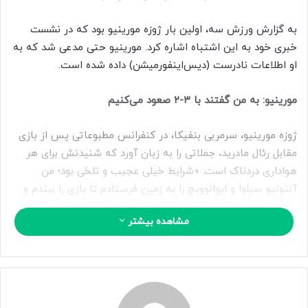
ا
ی
به گزارش ورزش سه، اولین بار ژوزه مورینیو بود که در نشست
م
خبری خود به این اشتباه اشاره کرد. مورینیو حتی مدعی شد که به
ی
او اطلاعات نادرست (دیس‌اینفورمیشن) داده شده است.
ل
مورینیو: به من گفتند با ۳-۲ صعود می‌کنیم
ژوزه مورینیو، سرمربی بنفیکا، در کنفرانس مطبوعاتی پس از بازی
مقابل رئال مادرید، جملاتی را به زبان آورد که شنیدنش برای هر
هواداری دردناک است: «شرایط خیلی عجیب و تلخی بود؛ من
آنتونیو سیلوا و ایوانوویچ را به زمین فرستادم تا بازی را ببندم و
دفاع کنم، چون اطلاعاتی که به من داده بودند این بود که با همین
مشاهده بیشتر
نتیجه ۳-۲ صعود می‌کنیم. لابد جایی گلی رد و بدل شده که بعداً
به من گفتند این نتیجه دیگر کافی نیست»
معجزه تروبین نباید روی این «آماتوریسم» سرپوش بگذارد