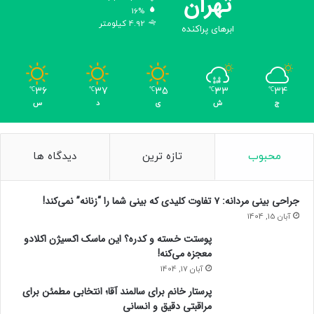
تهران
16%
4.92 کیلومتر
ابرهای پراکنده
36
37
35
33
34
℃
℃
℃
℃
℃
ج
ش
ی
د
س
محبوب
تازه ترین
دیدگاه ها
جراحی بینی مردانه: ۷ تفاوت کلیدی که بینی شما را “زنانه” نمی‌کند!
آبان 15, 1404
پوستت خسته و کدره؟ این ماسک اکسیژن اکلادو
معجزه می‌کنه!
آبان 17, 1404
پرستار خانم برای سالمند آقا؛ انتخابی مطمئن برای
مراقبتی دقیق و انسانی