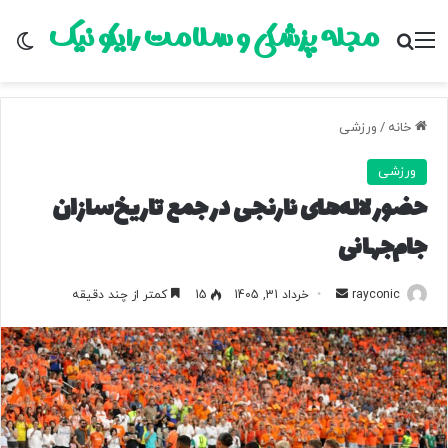
مجله پزشکی و سلامت رایکو نیک
منو
جستجو برای
تغ
خانه
/
ورزشی
ورزشی
حضور لاله‌های نارنجی در جمع تاریخ‌سازان
جام‌جهانی
rayconic
ا
خرداد 31, 1405
15
کمتر از چند دقیقه
ر
س
ا
ل
ب
ه