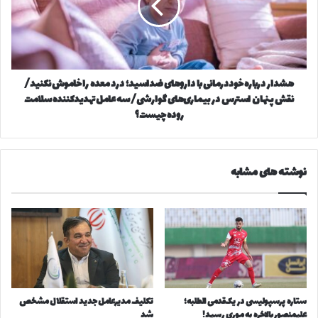
ا
ر
ه
د
ا
ر
ب
ب
ه
ا
هشدار درباره خوددرمانی با داروهای ضداسید؛ درد معده را خاموش نکنید/
م
ر
ن
نقش پنهان استرس در بیماری‌های گوارشی/ سه عامل تهدیدکننده سلامت
ه
ا
خ
روده چیست؟
س
و
ب
د
ت
د
نوشته های مشابه
ت
ر
ا
م
س
ا
و
ن
ع
ی
ا
ب
و
ا
ع
د
ا
ا
ستاره پرسپولیسی در یک‌قدمی الطلبه؛
تکلیف مدیرعامل جدید استقلال مشخص
ش
ر
علیمنصور بالاخره به موری رسید!
شد