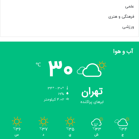
س
علمی
د
ر
فرهنگی و هنری
ب
ورزشی
ی
م
ا
ر
آب و هوا
ی‌
30
ه
℃
ا
ی
گ
تهران
و
34º - 30º
19%
ا
4.02 کیلومتر
ر
ابرهای پراکنده
ش
ی
/
س
36
37
35
33
34
℃
℃
℃
℃
℃
ه
ج
ش
ی
د
س