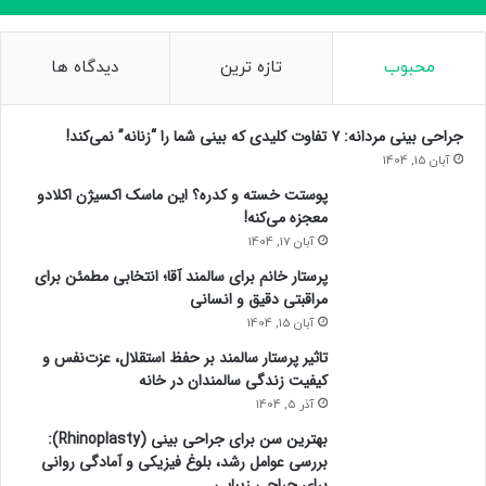
ع
ا
م
محبوب
تازه ترین
دیدگاه ها
ل
ت
ه
جراحی بینی مردانه: ۷ تفاوت کلیدی که بینی شما را “زنانه” نمی‌کند!
د
آبان 15, 1404
ی
د
پوستت خسته و کدره؟ این ماسک اکسیژن اکلادو
ک
معجزه می‌کنه!
ن
آبان 17, 1404
ن
پرستار خانم برای سالمند آقا؛ انتخابی مطمئن برای
د
مراقبتی دقیق و انسانی
ه
س
آبان 15, 1404
ل
تاثیر پرستار سالمند بر حفظ استقلال، عزت‌نفس و
ا
کیفیت زندگی سالمندان در خانه
م
آذر 5, 1404
ت
بهترین سن برای جراحی بینی (Rhinoplasty):
ر
بررسی عوامل رشد، بلوغ فیزیکی و آمادگی روانی
و
برای جراحی زیبایی
د