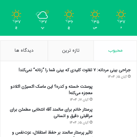
37
37
36
35
37
℃
℃
℃
℃
℃
د
س
چ
پ
ج
محبوب
تازه ترین
دیدگاه ها
جراحی بینی مردانه: ۷ تفاوت کلیدی که بینی شما را “زنانه” نمی‌کند!
آبان 15, 1404
پوستت خسته و کدره؟ این ماسک اکسیژن اکلادو
معجزه می‌کنه!
آبان 17, 1404
پرستار خانم برای سالمند آقا؛ انتخابی مطمئن برای
مراقبتی دقیق و انسانی
آبان 15, 1404
تاثیر پرستار سالمند بر حفظ استقلال، عزت‌نفس و