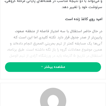
ی
و می‌تواند با دو نتیجه مناسب در هفته‌های پایانی مرحله گروهی،
م
سرنوشت خود را تغییر دهد.
ی
ل
امید روی کاغذ زنده است
در حال حاضر استقلال با سه امتیاز فاصله از منطقه صعود،
پایین‌تر از صدر جدول قرار دارد. نکته کلیدی اما این است که
آبی‌ها یک مسابقه کمتر از تیم بحرینی المحرق انجام داده‌اند و
همین موضوع معادلات گروه را باز نگه داشته است. طبق برنامه،
استقلال در تاریخ ۵ آذرماه باید در ورزشگاه آزادی از تیم الوصل
امارات میزبانی کند؛ دیداری سرنوشت‌ساز که می‌تواند تأثیر
مشاهده بیشتر
مستقیمی بر جدول گروه داشته باشد، چرا که در همان زمان،
تیم‌های المحرق و الوحدات در استراحت به‌سر می‌برند.
سناریوهای صعود؛ دو برد تا رویای مرحله بعد
برای صعود قطعی، شاگردان ساپینتو باید دو پیروزی پیاپی به
دست آورند. البته در شرایط خاص، کسب چهار امتیاز از دو بازی