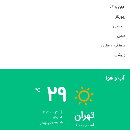
ل
تابان بلاگ
ا
ب
رپورتاژ
ب
سیاسی
ه
ت
علمی
ن
د
فرهنگی و هنری
ی
ورزشی
م
خ
ا
ل
آب و هوا
ف
29
ت
℃
ک
ر
د
تهران
37º - 29º
21%
1.79 کیلومتر
آسمانی صاف