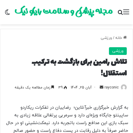
مجله پزشکی و سلامت رایکو نیک
منو
جستجو برای
تغ
خانه
/
ورزشی
ورزشی
تلاش رامین برای بازگشت به ترکیب
استقلال!
rayconic
ا
آبان 25, 1404
39
زمان مطالعه یک دقیقه
ر
س
به گزارش خبرگزاری خبرآنلاین؛ رضاییان در تفکرات ریکاردو
ا
ساپینتو جایگاه ویژه‌ای دارد و سرمربی پرتغالی علاقه زیادی به
ل
سبک بازی این مدافع راست باتجربه دارد. نیمکت‌نشینی او در حال
ب
حاضر صرفاً به دلیل رقابت در پست دفاع راست و حضور صالح
ه