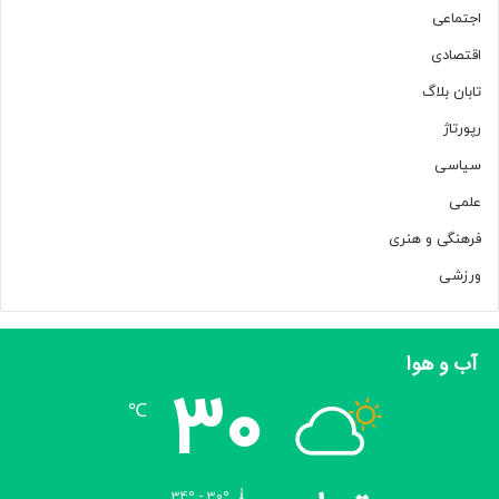
ی‌
اجتماعی
آ
ن‌
اقتصادی
ه
تابان بلاگ
ا
ه
رپورتاژ
م
سیاسی
ت
و
علمی
ق
ی
فرهنگی و هنری
ف
ورزشی
ش
د
آب و هوا
30
℃
34º - 30º