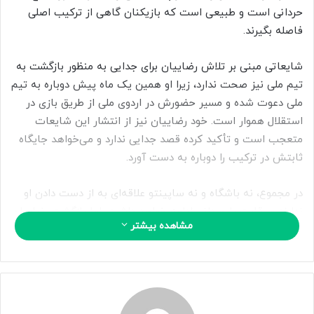
ا
حردانی است و طبیعی است که بازیکنان گاهی از ترکیب اصلی
ی
فاصله بگیرند.
م
ی
شایعاتی مبنی بر تلاش رضاییان برای جدایی به منظور بازگشت به
ل
تیم ملی نیز صحت ندارد، زیرا او همین یک ماه پیش دوباره به تیم
ملی دعوت شده و مسیر حضورش در اردوی ملی از طریق بازی در
استقلال هموار است. خود رضاییان نیز از انتشار این شایعات
متعجب است و تأکید کرده قصد جدایی ندارد و می‌خواهد جایگاه
ثابتش در ترکیب را دوباره به دست آورد.
در مجموع، نه باشگاه و نه ساپینتو علاقه‌ای به از دست دادن او
ندارند و رقابت با حردانی ادامه خواهد داشت، اما بازگشت رضاییان
مشاهده بیشتر
به ترکیب اصلی کاملاً محتمل است.
257 251
منبع