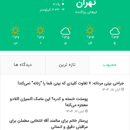
تهران
30%
3.33 کیلومتر
ابرهای پراکنده
36
37
35
34
34
℃
℃
℃
℃
℃
ج
ش
ی
د
س
محبوب
تازه ترین
دیدگاه ها
جراحی بینی مردانه: ۷ تفاوت کلیدی که بینی شما را “زنانه” نمی‌کند!
آبان 15, 1404
پوستت خسته و کدره؟ این ماسک اکسیژن اکلادو
معجزه می‌کنه!
آبان 17, 1404
پرستار خانم برای سالمند آقا؛ انتخابی مطمئن برای
مراقبتی دقیق و انسانی