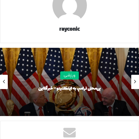
کپی لینک
rayconic
ورزشی
بی‌محلی ترامپ به اینفانتینو – خبرآنلاین