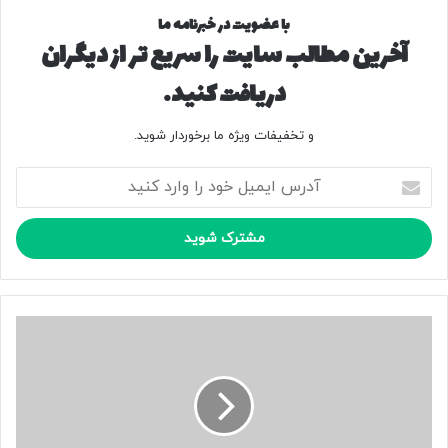
با عضویت در خبرنامه ما
آخرین مطالب سایت را سریع تر از دیگران
دریافت کنید.
و تخفیفات ویژه ما برخوردار شوید.
آ
د
ر
س
ا
ی
م
ی
ت
ل
ع
خ
د
و
ا
د
د
ر
ی