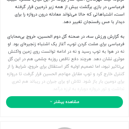
ا
فرعباسی در بازی برگشت بیش از همه زیر ذره‌بین قرار گرفته
ی
است، اشتباهاتی که حالا می‌تواند معادله درون دروازه را برای
م
دیدار با مس رفسنجان تغییر دهد.
ی
ل
به گزارش ورزش سه، در صحنه گل دوم الحسین، خروج بی‌محابای
فرعباسی برای مشت کردن توپ، آغاز یک اشتباه زنجیره‌ای بود. او
نه در هوا به توپ رسید و نه در ادامه توانست روی زمین واکنش
موثری نشان دهد. هرچند دفع ناقص روزبه چشمی هم در این گل
بی‌تاثیر نبود، اما تصمیم اولیه گلر استقلال برای خروج، شرایط را از
کنترل خارج کرد و توپ مقابل مهاجم الحسین قرار گرفت تا دروازه
برای دومین بار باز شود. تلاش او برای جبران در ریباند هم ثمری
نداشت و تور دروازه دوباره به لرزه درآمد.
مشاهده بیشتر
اشتباه بحث‌برانگیزتر اما در ثانیه‌های پایانی مسابقه رقم خورد،
جایی که فرعباسی برای ایجاد برتری عددی جلو کشید. در حالی که
جلو آمدن دروازه‌بان در دقایق آخر یک ریسک پذیرفته‌شده است،
نحوه جای‌گیری او محل انتقاد بود. او می‌توانست با قرار گرفتن در