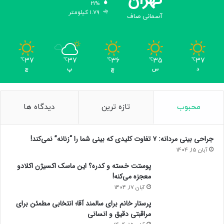
21%
1.79 کیلومتر
آسمانی صاف
37
37
36
35
37
℃
℃
℃
℃
℃
د
س
چ
پ
ج
محبوب
تازه ترین
دیدگاه ها
جراحی بینی مردانه: ۷ تفاوت کلیدی که بینی شما را “زنانه” نمی‌کند!
آبان 15, 1404
پوستت خسته و کدره؟ این ماسک اکسیژن اکلادو
معجزه می‌کنه!
آبان 17, 1404
پرستار خانم برای سالمند آقا؛ انتخابی مطمئن برای
مراقبتی دقیق و انسانی