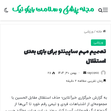
مجله پزشکی و سلامت رایکو نیک
منو
جستجو برای
تغ
خانه
/
ورزشی
ورزشی
تصمیم مهم ساپینتو برای بازی بعدی
استقلال
rayconic
ا
بهمن 30, 1404
28
ر
زمان تقریبی مطالعه 2 دقیقه
س
ا
ل
به گزارش خبرگزاری خبرآنلاین؛ حذف استقلال مقابل الحسین با
ب
مجموعه‌ای از اشتباهات فردی و تیمی رقم خورد تا آبی‌ها از
ه
گردونه لیگ قهرمانان آسیا کنار بروند. در این میان، عملکرد حبیب