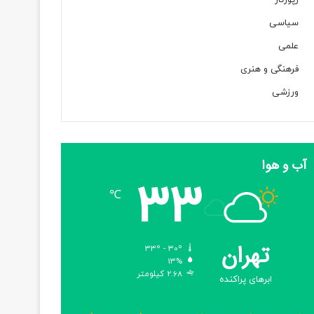
رپورتاژ
سیاسی
علمی
فرهنگی و هنری
ورزشی
آب و هوا
33
℃
تهران
33º - 30º
13%
2.68 کیلومتر
ابرهای پراکنده