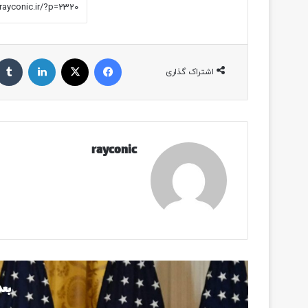
فیسبوک
ایکس
لینکداین
اشتراک گذاری
rayconic
بعد