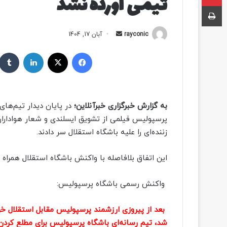
تیمی آورده نشد
چاپ
rayconic
ا
آبان 17, 1404
ر
فیسبوک
ایکس
لینکداین
س
ا
ل
ب
به گزارش خبرگزاری خبرآنلاین؛
در پایان دیدار تیم‌ها
ه
پرسپولیس فیلمی از تشویق ایسلندی و شعار هواداران
ا
زننده‌ای را علیه باشگاه استقلال سر دادند.
ی
م
ی
این اتفاق بلافاصله با واکنش باشگاه استقلال همراه 
ل
واکنش رسمی باشگاه پرسپولیس:
بعد از پیروزی ارزشمند پرسپولیس مقابل استقلال خو
شد، تیم رسانه‌ای باشگاه پرسپولیس برای مطلع کردن