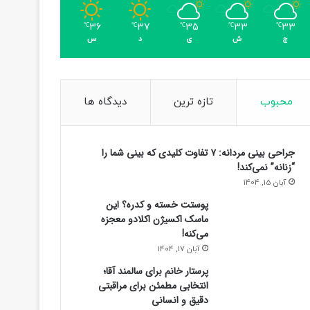
36
37
35
33
33
℃
℃
℃
℃
℃
ج
ش
ی
د
س
محبوب
تازه ترین
دیدگاه ها
جراحی بینی مردانه: ۷ تفاوت کلیدی که بینی شما را
“زنانه” نمی‌کند!
آبان 15, 1404
پوستت خسته و کدره؟ این
ماسک اکسیژن اکلادو معجزه
می‌کنه!
آبان 17, 1404
پرستار خانم برای سالمند آقا؛
انتخابی مطمئن برای مراقبتی
دقیق و انسانی