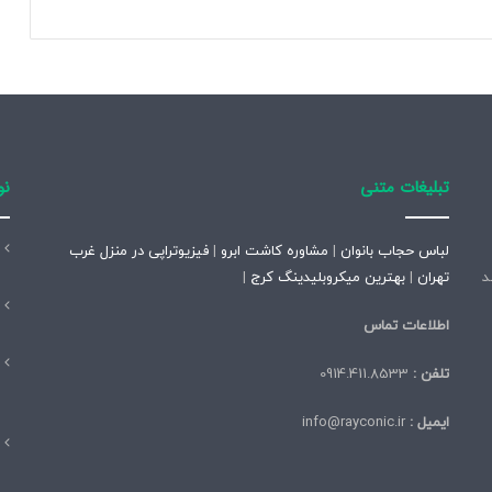
ا
ن
و
ا
ن
ت
ق
ا
تبلیغات متنی
نو
ل
آ
ب
لباس حجاب بانوان
|
مشاوره کاشت ابرو
|
فیزیوتراپی در منزل غرب
ا
تاسیس شد
تهران
|
بهترین میکروبلیدینگ کرج
|
ز
د
اطلاعات تماس
ر
ی
تلفن :
0914.411.8533
ا
ی
ایمیل :
info@rayconic.ir
ع
م
ا