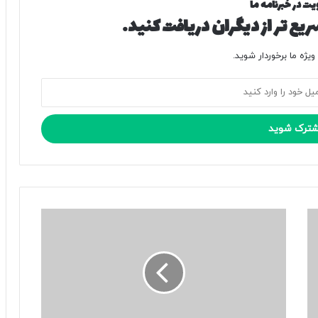
یت در خبرنامه ما
یع تر از دیگران دریافت کنید.
یژه ما برخوردار شوید.
آ
ق
ا
ی
پ
ز
ش