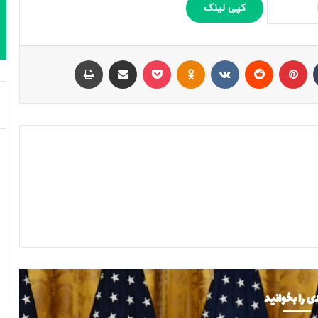
کپی لینک
تامبلر
پینتریست
Reddit
VKontakte
Odnoklassniki
پاکت
اشتراک با ایمیل
چاپ
ی را بخوانید