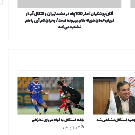
ک
ی
آقای پزشکیان! حفر 100چاه در دشت تهران و انتقال آب از
ا
دریای عمان هزینه های بیهوده است/ بحران کم آبی را هم
ن
!
تشدید می کند
ح
ف
ر
1
0
0
چ
ا
ه
د
ر
د
ش
ت
 جدید استقلال مشخص شد
باخت استقلال به فولاد در بازی تدارکاتی
ت
ه
7 روز پیش
ر