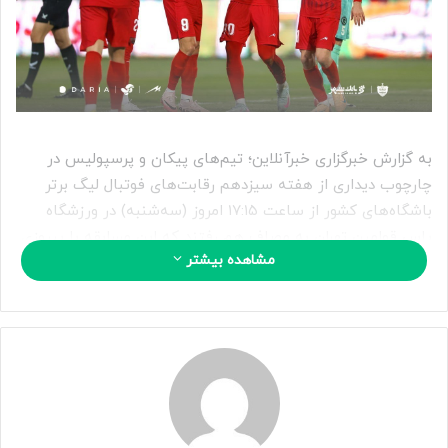
ی
م
ی
ل
به گزارش خبرگزاری خبرآنلاین؛ تیم‌های پیکان و پرسپولیس در
چارچوب دیداری از هفته سیزدهم رقابت‌های فوتبال لیگ برتر
باشگاه‌های کشور از ساعت ۱۷:۱۵ امروز (سه‌شنبه) در ورزشگاه
پاس قوامین تهران به مصاف هم رفتند که این مسابقه با پیروزی
مشاهده بیشتر
یک بر صفر شاگردان اوسمار به پایان رسید. گل پرسپولیس در این
بازی توسط اوستون اورونوف به ثمر رسید.
ترکیب پیکان: عرفان اسفندیاری، میلاد باقری، منصور باقری،
مرتضی تبریزی، مهدی نجفی، فراز امامعلی، سجاد جعفری، فرید
امیری، شاهین توکلی، محمدعلی فرامرزی و افشین صادقی.
ترکیب پرسپولیس:‌ پیام نیازمند، یعقوب براجعه، حسین ابرقویی،