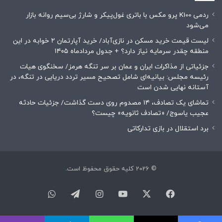
ردمی K100 پرو مکس با باتری غول‌پیکر و شارژ بی‌سیم روانه بازار
می‌شود
لیست قیمت خرید مسکن در نازی‌آباد/ خرید آپارتمان ۲ خوابه در این
منطقه چقدر سرمایه نیاز دارد؟ + جدول مردادماه ۱۴۰۵
جزئیاتی از مذاکرات ایران و عمان بر سر تنگه هرمز/ سخنگوی هیات
رئیسه مجلس: بیانیه‌ای شامل تصحیح مسیر تردد دریایی در تنگه، در
آستانه نهایی شدن است
تماشای یک تصادف، ۱۴ مصدوم روی دست گذاشت/ جزئیات حادثه
عجیب یاسوج/ «تصادف ثانویه» چیست؟
برد استقلال در بازی تدارکاتی
© 2026 کلیه حقوق محفوظ است.
فیسبوک
ایکس
یوتیوب
اینستاگرام
تلگرام
واتس
آپ