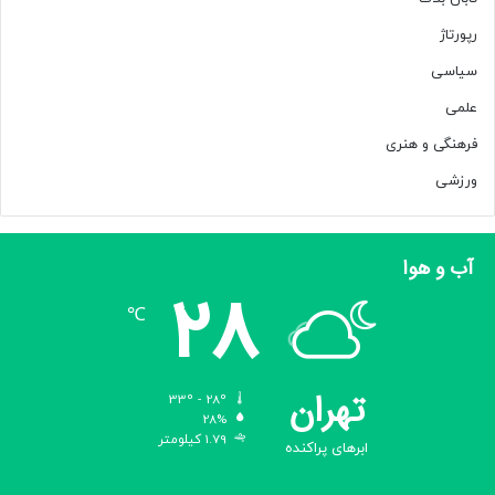
رپورتاژ
سیاسی
علمی
فرهنگی و هنری
ورزشی
آب و هوا
28
℃
تهران
33º - 28º
28%
1.79 کیلومتر
ابرهای پراکنده