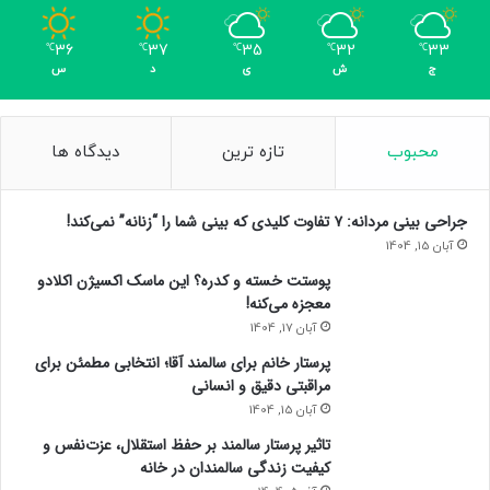
36
37
35
32
33
℃
℃
℃
℃
℃
ج
ش
ی
د
س
محبوب
تازه ترین
دیدگاه ها
جراحی بینی مردانه: ۷ تفاوت کلیدی که بینی شما را “زنانه” نمی‌کند!
آبان 15, 1404
پوستت خسته و کدره؟ این ماسک اکسیژن اکلادو
معجزه می‌کنه!
آبان 17, 1404
پرستار خانم برای سالمند آقا؛ انتخابی مطمئن برای
مراقبتی دقیق و انسانی
آبان 15, 1404
تاثیر پرستار سالمند بر حفظ استقلال، عزت‌نفس و
کیفیت زندگی سالمندان در خانه