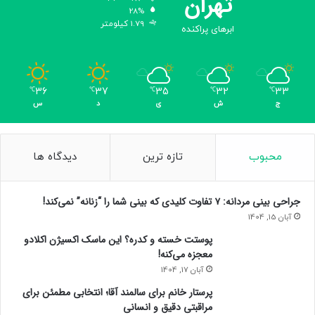
تهران
28%
1.79 کیلومتر
ابرهای پراکنده
36
37
35
32
33
℃
℃
℃
℃
℃
ج
ش
ی
د
س
محبوب
تازه ترین
دیدگاه ها
جراحی بینی مردانه: ۷ تفاوت کلیدی که بینی شما را “زنانه” نمی‌کند!
آبان 15, 1404
پوستت خسته و کدره؟ این ماسک اکسیژن اکلادو
معجزه می‌کنه!
آبان 17, 1404
پرستار خانم برای سالمند آقا؛ انتخابی مطمئن برای
مراقبتی دقیق و انسانی