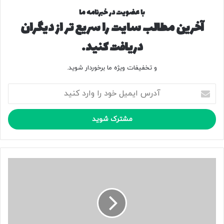
با عضویت در خبرنامه ما
آخرین مطالب سایت را سریع تر از دیگران
دریافت کنید.
و تخفیفات ویژه ما برخوردار شوید.
آ
د
ر
س
ا
ی
م
ی
ک
ل
و
خ
ر
و
ش
د
آ
ر
ر