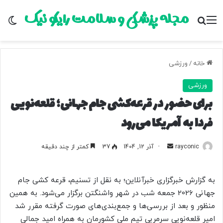
مجله پزشکی و سلامت رایکو نیک
منو
جستجو برای
تغ
خانه
/
ورزشی
ورزشی
برای حضور در قرعه‌کشی جام جهانی؛ قلعه‌نویی
فردا به آمریکا می‌رود
rayconic
ا
آذر 12, 1404
37
کمتر از چند دقیقه
ر
س
به گزارش خبرگزاری خبرآنلاین؛ به نقل از تسنیم، قرعه کشی جام
ا
جهانی 2026 جمعه شب در شهر واشنگتن برگزار می‌شود. به همین
ل
منظور و بعد از بررسی‌ها و جمع‌بندی‌های صورت گرفته مقرر شد
ب
امیر قلعه‌نویی سرمربی تیم ملی کشورمان به همراه امید جمالی
ه