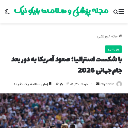
مجله پزشکی و سلامت رایکو نیک
منو
جستجو برای
تغ
خانه
/
ورزشی
ورزشی
با شکست استرالیا؛ صعود آمریکا به دور بعد
جام جهانی 2026
rayconic
ا
خرداد 30, 1405
16
زمان مطالعه یک دقیقه
ر
س
ا
ل
ب
ه