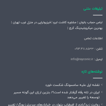
تبلیغات متنی
لباس حجاب بانوان
|
مشاوره کاشت ابرو
|
فیزیوتراپی در منزل غرب تهران
|
بهترین میکروبلیدینگ کرج
|
اطلاعات تماس
تلفن :
0914.411.8533
ایمیل :
info@rayconic.ir
نوشته‌های تازه
نقشه اپل علیه سامسونگ شکست خورد
ایران در تله رفاه گرفتار شده است؟/ بنزین ارزان این گونه مسیر
توسعه را تغییر می‌دهد
روایت زیدآبادی از اضطراب پنهان در خیابان‌های سن‌پترزبورگ/ تغییر