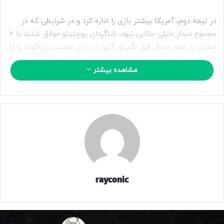
در نیمه دوم، آمریکا بیشتر بازی را اداره کرد و در شرایطی که در
مجموع دیدار خیلی جذابی نبود، شاگردان پوچتینو موفق شدند با 6
امتیاز در صدر جدول قرار بگیرند. آنها در بازی نخست، پاراگوئه را با
نتیجه 4 بر یک شکست داده بودند. استرالیا هم که در دیدار اول با
مشاهده بیشتر
2 گل مقابل ترکیه پیروز شده بود، در جایگاه دوم قرار دارد.
جردن باس، الکساندرو، جیکوب ایتالیانو و سوتار از استرالیا
و آنتونی رابینسون، بالوگان و ریچارد از آمریکا با کارت زرد داور
آلمانی جریمه شدند.
251251
منبع
rayconic
کپی لینک