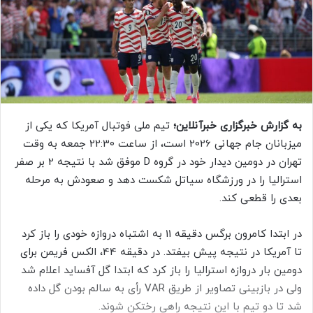
ا
ی
م
ی
ل
به گزارش خبرگزاری خبرآنلاین؛
تیم ملی فوتبال آمریکا که یکی از
میزبانان جام جهانی 2026 است، از ساعت 22:30 جمعه به وقت
تهران در دومین دیدار خود در گروه D موفق شد با نتیجه 2 بر صفر
استرالیا را در ورزشگاه سیاتل شکست دهد و صعودش به مرحله
بعدی را قطعی کند.
در ابتدا کامرون برگس دقیقه 11 به اشتباه دروازه خودی را باز کرد
تا آمریکا در نتیجه پیش بیفتد. در دقیقه 44، الکس فریمن برای
دومین بار دروازه استرالیا را باز کرد که ابتدا گل آفساید اعلام شد
ولی در بازبینی تصاویر از طریق VAR رأی به سالم بودن گل داده
شد تا دو تیم با این نتیجه راهی رختکن شوند.