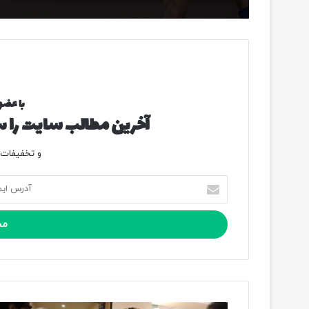
با عضو
آخرین مطالب سایت را سر
و تخفیفات و
آ
د
ر
س
ا
ی
م
ی
ل
ت