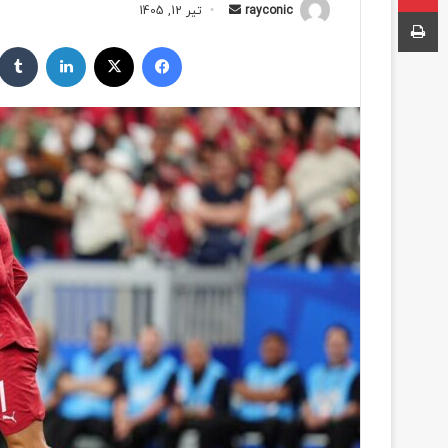
چاپ
rayconic
ا
تیر 12, 1405
ر
فیسبوک
ایکس
لینکداین
س
ا
ل
ب
ه
ا
ی
م
ی
ل