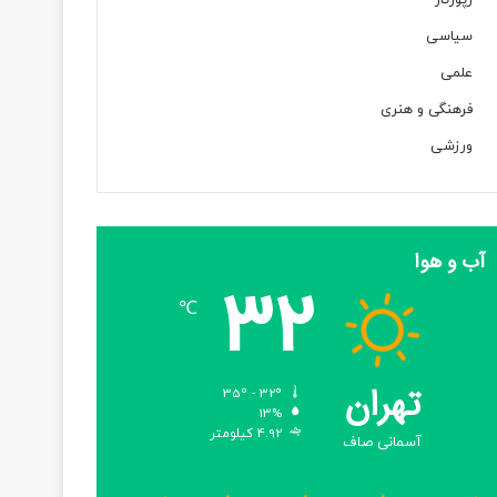
رپورتاژ
سیاسی
علمی
فرهنگی و هنری
ورزشی
آب و هوا
32
℃
تهران
35º - 32º
13%
4.92 کیلومتر
آسمانی صاف