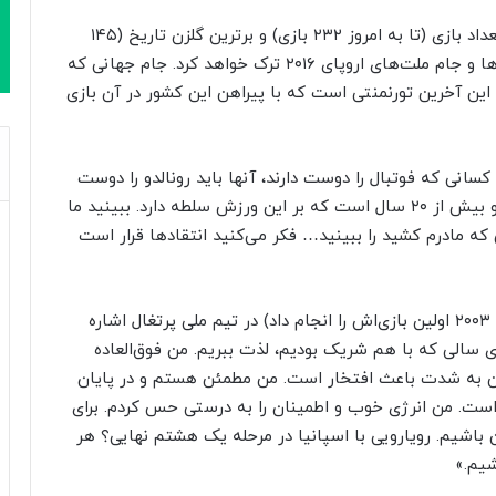
کریستیانو تیم ملی را به عنوان بازیکنی با بیشترین تعداد بازی (تا به امروز ۲۳۲ بازی) و برترین گلزن تاریخ (۱۴۵
گل) و پس از کسب سه عنوان قهرمانی: دو لیگ ملت‌ها و جام ملت‌های اروپای ۲۰۱۶ ترک خواهد کرد. جام جهانی که
این آخرین تورنمنتی است که با پیراهن این کشور در آن بازی
 کسانی که فوتبال را دوست دارند، آنها باید رونالدو را دوست
داشته باشند. آنها کسانی هستند که ضرر می‌کنند. او بیش از ۲۰ سال است که بر این ورزش سلطه دارد. ببینید ما
 که مادرم کشید را ببینید… فکر می‌کنید انتقادها قرار است
او همچنین به ۲۳ سال حضور کریستیانو (که در سال ۲۰۰۳ اولین بازی‌اش را انجام داد) در تیم ملی پرتغال اشاره
ی سالی که با هم شریک بودیم، لذت ببریم. من فوق‌العاده
این به شدت باعث افتخار است. من مطمئن هستم و در پایان
است. من انرژی خوب و اطمینان را به درستی حس کردم. برای
باشیم. رویارویی با اسپانیا در مرحله یک‌ هشتم نهایی؟ هر
شیم.»