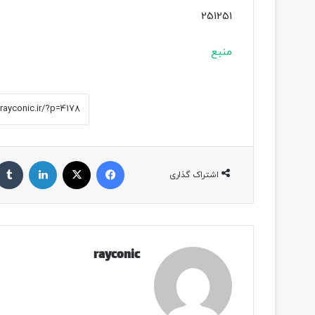
251251
منبع
فیسبوک
ایکس
لینکداین
اشتراک گذاری
rayconic