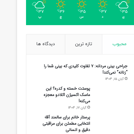
37
36
35
37
35
℃
℃
℃
℃
℃
ی
د
س
چ
پ
محبوب
تازه ترین
دیدگاه ها
جراحی بینی مردانه: ۷ تفاوت کلیدی که بینی شما را
“زنانه” نمی‌کند!
آبان 15, 1404
پوستت خسته و کدره؟ این
ماسک اکسیژن اکلادو معجزه
می‌کنه!
آبان 17, 1404
پرستار خانم برای سالمند آقا؛
انتخابی مطمئن برای مراقبتی
دقیق و انسانی