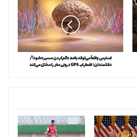
س
ت
ر
س
و
ا
ق
ع
استرس واقعاً می‌تواند باعث «گم‌کردن مسیر» شود!/
اً
دانشمندان: اضطراب GPS درونی مغز را مختل می‌کند
م
ی‌
ت
و
ا
ن
د
ب
ا
ع
ث
«