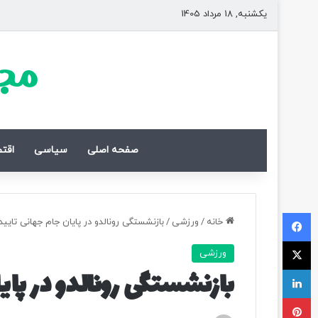
یکشنبه, 18 مرداد 1405
مجل
صفحه اصلی
سیاسی
اقت
فیسبوک
خانه
/
ورزشی
/
بازنشستگی رونالدو در پایان جام جهانی تایی
ایکس
ورزشی
لینکداین
بازنشستگی رونالدو در پای
پینتریست