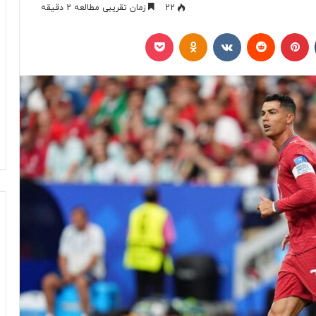
22
زمان تقریبی مطالعه 2 دقیقه
تامبلر
پینتریست
Reddit
VKontakte
Odnoklassniki
پاکت