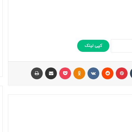
کپی لینک
تامبلر
پینتریست
Reddit
VKontakte
Odnoklassniki
پاکت
اشتراک با ایمیل
چاپ