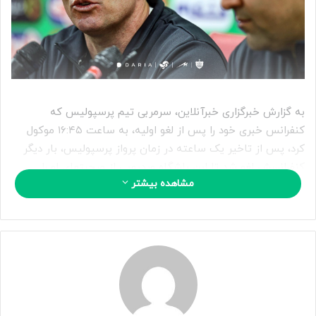
ی
م
ی
ل
به گزارش خبرگزاری خبرآنلاین، سرمربی تیم پرسپولیس که
کنفرانس خبری خود را پس از لغو اولیه، به ساعت ۱۶:۴۵ موکول
کرد، پس از تاخیر یک ساعته در زمان پرواز پرسپولیس، بار دیگر
کنفرانسش لغو شد تا این باشگاه ویدیویی از صحبتهای او را
مشاهده بیشتر
منتشر کند.
این اظهارات را بخوانید:
*قبل از اینکه صحبتهایم را آغاز کنم میخواستم از خبرنگاران شهر
تبریز عذرخواهی کنم، چون پرواز ما به تاخیر خورد و نتوانستیم به
کنفرانس خبری برسیم.