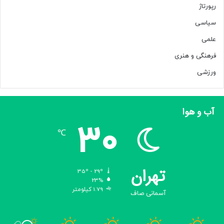
رپورتاژ
سیاسی
علمی
فرهنگی و هنری
ورزشی
آب و هوا
30
℃
تهران
35º - 29º
23%
1.79 کیلومتر
آسمانی صاف