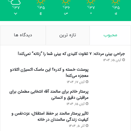
37
35
36
37
35
℃
℃
℃
℃
℃
ی
د
س
چ
پ
محبوب
تازه ترین
دیدگاه ها
جراحی بینی مردانه: ۷ تفاوت کلیدی که بینی شما را “زنانه” نمی‌کند!
آبان 15, 1404
پوستت خسته و کدره؟ این ماسک اکسیژن اکلادو
معجزه می‌کنه!
آبان 17, 1404
پرستار خانم برای سالمند آقا؛ انتخابی مطمئن برای
مراقبتی دقیق و انسانی
آبان 15, 1404
تاثیر پرستار سالمند بر حفظ استقلال، عزت‌نفس و
کیفیت زندگی سالمندان در خانه
آذر 5, 1404