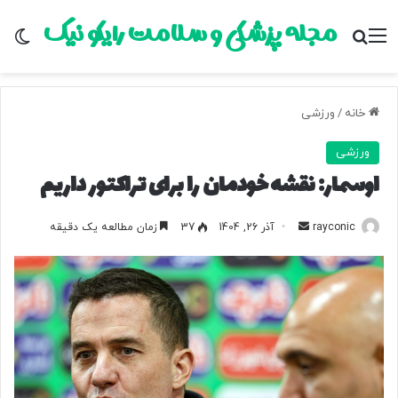
مجله پزشکی و سلامت رایکو نیک
منو
جستجو برای
تغ
خانه
/
ورزشی
ورزشی
اوسمار: نقشه خودمان را برای تراکتور داریم
rayconic
ا
آذر 26, 1404
37
زمان مطالعه یک دقیقه
ر
س
ا
ل
ب
ه
ا