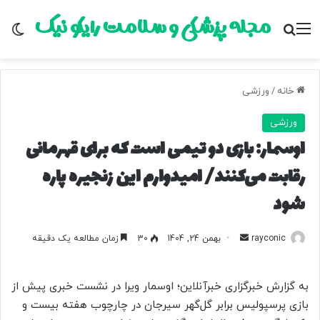
مجله پزشکی و سلامت رایکو نیک
منو
جستجو برای
تغ
خانه
/
ورزشی
ورزشی
اوسمار: بازی دو تیمی است که برای قهرمانی
رقابت می‌کنند/ امیدوارم این زنجیره پاره
شود
rayconic
ا
بهمن 24, 1404
30
زمان مطالعه یک دقیقه
ر
س
به گزارش خبرگزاری خبرآنلاین؛ اوسمار ویرا در نشست خبری پیش از
ا
بازی پرسپولیس برابر گل‌گهر سیرجان در چارچوب هفته بیست و
ل