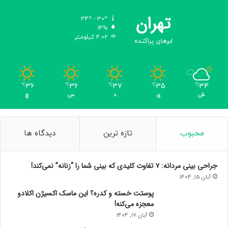
تهران
34º - 30º
14%
4.02 کیلومتر
ابرهای پراکنده
36
36
37
35
34
℃
℃
℃
℃
℃
ش
ی
د
س
چ
محبوب
تازه ترین
دیدگاه ها
جراحی بینی مردانه: ۷ تفاوت کلیدی که بینی شما را “زنانه” نمی‌کند!
آبان 15, 1404
پوستت خسته و کدره؟ این ماسک اکسیژن اکلادو
معجزه می‌کنه!
آبان 17, 1404