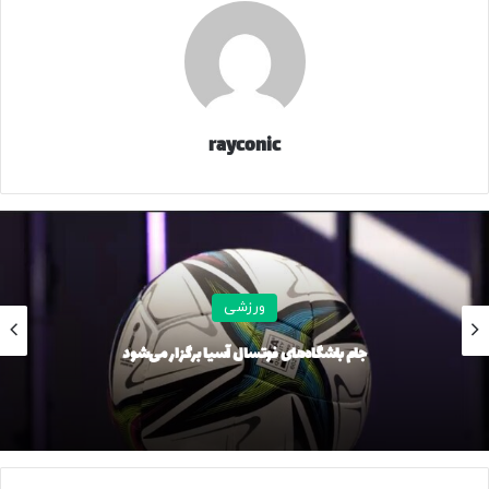
اوسمار افزود: با بازیکنان صحبت کردیم که با آرامش بالا برای
هدف اصلی‌شان تلاش کنند و بدانند که دنبال چه چیزی باید
باشند. امیدوارم فردا با عملکرد تیمی یک بازی زیبا داشته باشیم و
نتیجه خوبی بگیریم.
rayconic
سرمربی پرسپولیس در پاسخ به این سوال که آیا تیمش شانس
قهرمانی لیگ را دارد یا خیر؟ خاطرنشان کرد: ۵ تیم برای قهرمانی
رقابت می‌کنند و ما نیز جزو این ۵ تیم هستیم. سعی‌مان را
می‌کنیم و امیدوارم پایان فصل به هدف‌مان برسیم.
وی درباره مصدومان و محرومان پرسپولیس نیز گفت: مهم این
ورزشی
نیست که برای فردا چه بازیکنانی در اختیار داریم، مهم این است
جام باشگاه‌های فوتسال آسیا برگزار می‌شود
که چه بازیکنانی را داریم تا وظیفه خودشان را به نحو احسن انجام
دهند!
اوسمار درباره برگزاری بازی‌های لیگ بدون حضور تماشاگران و این
که آیا بازی بدون تماشاگر جذابیتی دارد یا خیر؟ گفت: فوتبال با