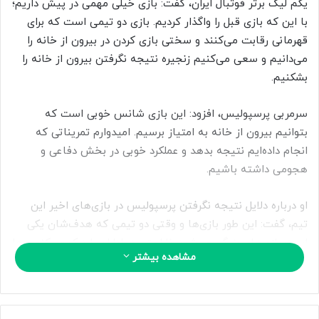
یکم لیگ برتر فوتبال ایران، گفت: بازی خیلی مهمی در پیش داریم؛
ب
با این که بازی قبل را واگذار کردیم. بازی دو تیمی است که برای
ه
ا
قهرمانی رقابت می‌کنند و سختی بازی کردن در بیرون از خانه را
ی
می‌دانیم و سعی می‌کنیم زنجیره نتیجه نگرفتن بیرون از خانه را
م
بشکنیم.
ی
ل
سرمربی پرسپولیس، افزود: این بازی شانس خوبی است که
بتوانیم بیرون از خانه به امتیاز برسیم. امیدوارم تمریناتی که
انجام داده‌ایم نتیجه بدهد و عملکرد خوبی در بخش دفاعی و
هجومی داشته باشیم.
او درباره دلایل نتیجه نگرفتن پرسپولیس در بازی‌های اخیر این
تیم، گفت: این طور بازی‌ها و وقتی دو تیمی که هدف‌شان یکی
است بازی‌های بزرگی می‌شود. ناراحتی هواداران را درک می‌کنم و ما
مشاهده بیشتر
و بازیکنان نیز مثل آن‌ها از این نتایج ناراحت هستیم. در همه
لیگ‌های دنیا همین است وقتی نتیجه خوبی نگیرید همه هواداران
و تیم ناراحت می‌شوند.