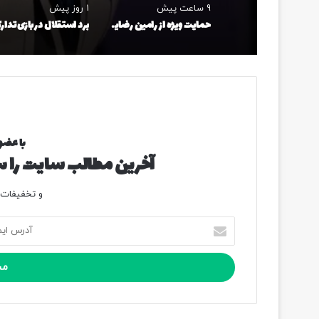
9 ساعت پیش
1 روز پیش
حمایت ویژه از رامین رضاییان؛ برای استقلال جنگیده، به او احترام بگذارید!
با عضو
آخرین مطالب سایت را سر
و تخفیفات و
آ
د
ر
س
ا
ی
م