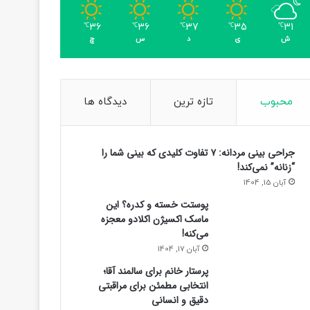
36
36
37
35
31
℃
℃
℃
℃
℃
ش
ی
د
س
چ
محبوب
تازه ترین
دیدگاه ها
جراحی بینی مردانه: ۷ تفاوت کلیدی که بینی شما را
“زنانه” نمی‌کند!
آبان 15, 1404
پوستت خسته و کدره؟ این
ماسک اکسیژن اکلادو معجزه
می‌کنه!
آبان 17, 1404
پرستار خانم برای سالمند آقا؛
انتخابی مطمئن برای مراقبتی
دقیق و انسانی