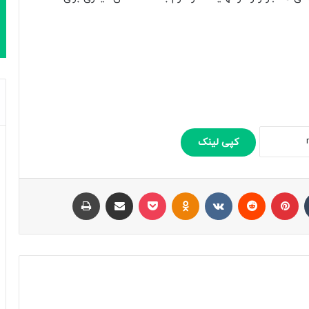
کپی لینک
تامبلر
پینتریست
Reddit
VKontakte
Odnoklassniki
پاکت
اشتراک با ایمیل
چاپ