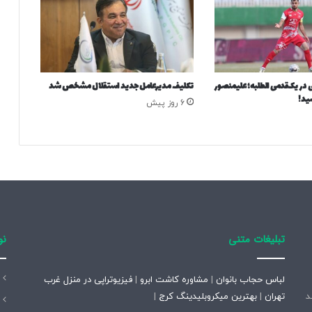
س
ت
؟
در یک‌قدمی الطلبه؛ علیمنصور
تکلیف مدیرعامل جدید استقلال مشخص شد
سید!
6 روز پیش
تبلیغات متنی
نو
لباس حجاب بانوان
|
مشاوره کاشت ابرو
|
فیزیوتراپی در منزل غرب
تاسیس شد
تهران
|
بهترین میکروبلیدینگ کرج
|