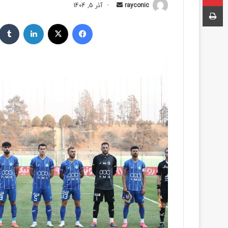
چاپ
rayconic
ا
آذر 5, 1404
ر
فیسبوک
ایکس
لینکداین
س
ا
ل
ب
ه
ا
ی
م
ی
ل