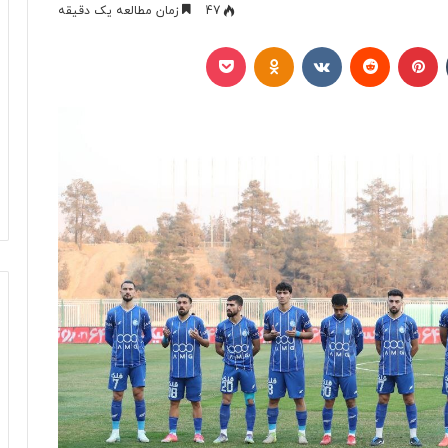
47
زمان مطالعه یک دقیقه
تامبلر
پینتریست
Reddit
VKontakte
Odnoklassniki
پاکت