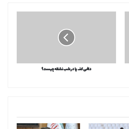
د
ا
غ
ی
ک
ف
پ
ا
د
داغی کف پا در شب نشانه چیست؟
ر
ش
ب
ن
ش
ا
ن
ه
چ
ی