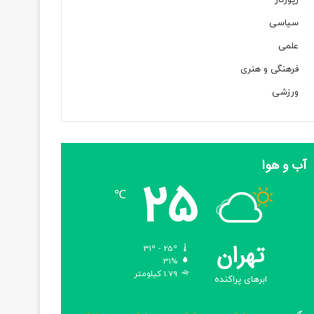
رپورتاژ
سیاسی
علمی
فرهنگی و هنری
ورزشی
آب و هوا
25
℃
تهران
31º - 25º
31%
1.79 کیلومتر
ابرهای پراکنده